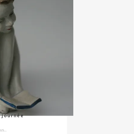
 journée
us...